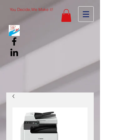
You Decide,We Make it!