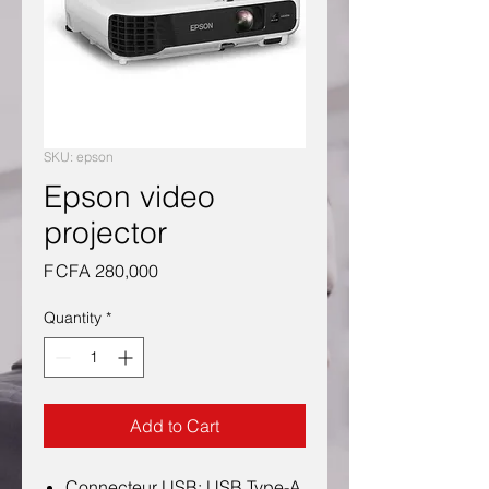
SKU: epson
Epson video
projector
Price
F CFA 280,000
Quantity
*
Add to Cart
Connecteur USB: USB Type-A,