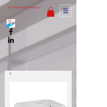
You Decide,We Make it!