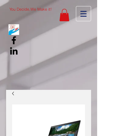
You Decide,We Make it!