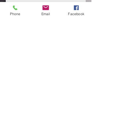
Phone
Email
Facebook
CONTACTEZ NOUS
Send
Adresse: 08 bp 1891 Abidjan 08
Deux Plateaux Vallons Rues des
Jardins