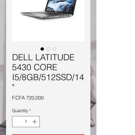
DELL LATITUDE
5430 CORE
I5/8GB/512SSD/14
"
Price
F CFA 720,000
Quantity
*