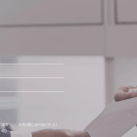
1 44
info@camtech.ci
 40