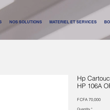
S
NOS SOLUTIONS
MATERIEL ET SERVICES
BO
Hp Cartouc
HP 106A O
Price
F CFA 70,000
Quantity
*