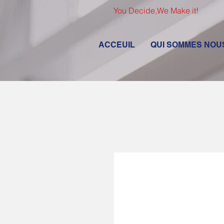
You Decide,We Make it!
ACCEUIL
QUI SOMMES NOU