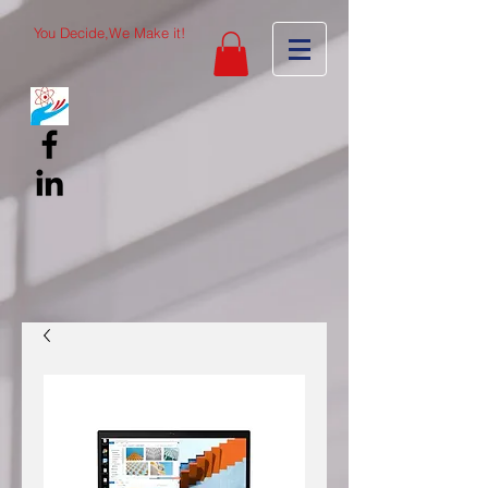
You Decide,We Make it!