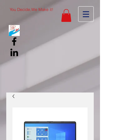
You Decide,We Make it!