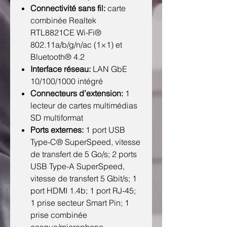
Connectivité sans fil:
carte
combinée Realtek
RTL8821CE Wi-Fi®
802.11a/b/g/n/ac (1×1) et
Bluetooth® 4.2
Interface réseau:
LAN GbE
10/100/1000 intégré
Connecteurs d’extension:
1
lecteur de cartes multimédias
SD multiformat
Ports externes:
1 port USB
Type-C® SuperSpeed, vitesse
de transfert de 5 Go/s; 2 ports
USB Type-A SuperSpeed,
vitesse de transfert 5 Gbit/s; 1
port HDMI 1.4b; 1 port RJ-45;
1 prise secteur Smart Pin; 1
prise combinée