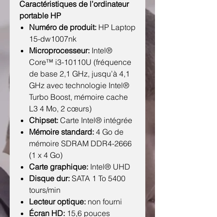
Caractéristiques de l’ordinateur
portable HP
Numéro de produit:
HP Laptop
15-dw1007nk
Microprocesseur:
Intel®
Core™ i3-10110U (fréquence
de base 2,1 GHz, jusqu’à 4,1
GHz avec technologie Intel®
Turbo Boost, mémoire cache
L3 4 Mo, 2 cœurs)
Chipset:
Carte Intel® intégrée
Mémoire standard:
4 Go de
mémoire SDRAM DDR4-2666
(1 x 4 Go)
Carte graphique:
Intel® UHD
Disque dur:
SATA 1 To 5400
tours/min
Lecteur optique:
non fourni
Écran HD:
15,6 pouces