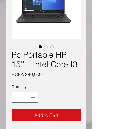
Pc Portable HP
15'' – Intel Core I3
Price
F CFA 340,000
Quantity
*
Add to Cart