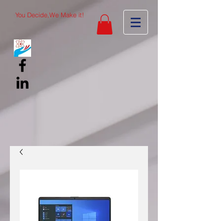
You Decide,We Make it!