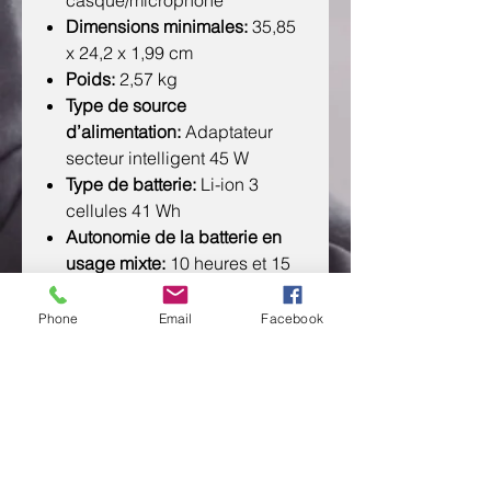
casque/microphone
Dimensions minimales:
35,85
x 24,2 x 1,99 cm
Poids:
2,57 kg
Type de source
d’alimentation:
Adaptateur
secteur intelligent 45 W
Type de batterie:
Li-ion 3
cellules 41 Wh
Autonomie de la batterie en
usage mixte:
10 heures et 15
minutes
Autonomie de la batterie avec
Phone
Email
Facebook
lecture vidéo:
8 heures et 30
minutes
Caméra:
HP True Vision HD
720p avec microphones
numériques à double entrée
intégrée