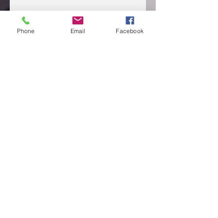
Phone
Email
Facebook
CONTACTEZ NOUS
Send
Adresse: 08 bp 1891 Abidjan 08
Deux Plateaux Vallons Rues des
Jardins